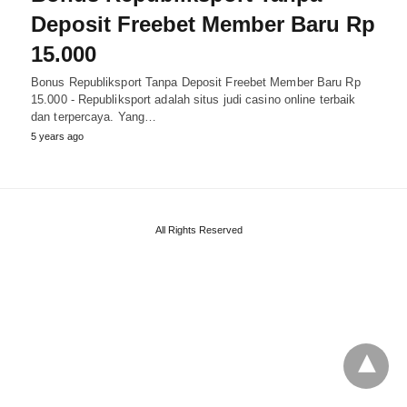
Deposit Freebet Member Baru Rp
15.000
Bonus Republiksport Tanpa Deposit Freebet Member Baru Rp
15.000 - Republiksport adalah situs judi casino online terbaik
dan terpercaya. Yang…
5 years ago
All Rights Reserved