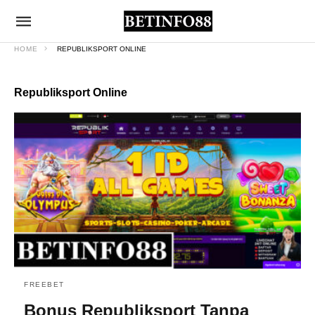
HOME
REPUBLIKSPORT ONLINE
Republiksport Online
FREEBET
Bonus Republiksport Tanpa