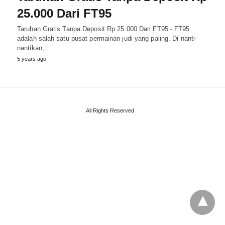
25.000 Dari FT95
Taruhan Gratis Tanpa Deposit Rp 25.000 Dari FT95 - FT95
adalah salah satu pusat permainan judi yang paling. Di nanti-
nantikan,…
5 years ago
All Rights Reserved