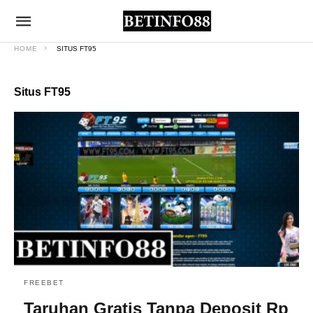
HOME
SITUS FT95
Situs FT95
FREEBET
Taruhan Gratis Tanpa Deposit Rp