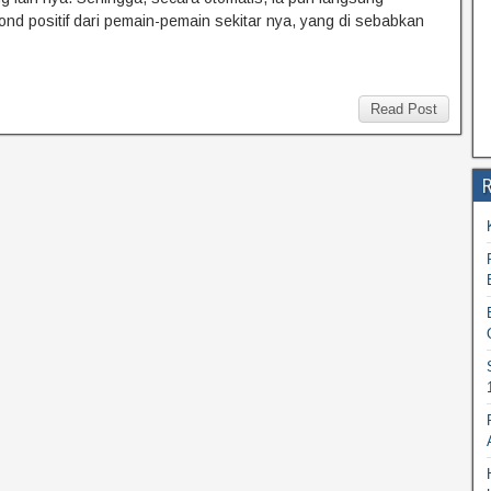
nd positif dari pemain-pemain sekitar nya, yang di sebabkan
Read Post
R