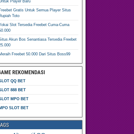
Untuk Player Baru
Freebet Gratis Untuk Semua Player Situs
Rupiah Toto
Yokai Slot Tersedia Freebet Cuma-Cuma
50.000
Situs Akun Bos Senantiasa Tersedia Freebet
25.000
Meraih Freebet 50.000 Dari Situs Boss99
GAME REKOMENDASI
SLOT QQ BET
SLOT 888 BET
SLOT MPO BET
MPO SLOT BET
TAGS