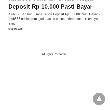
Deposit Rp 10.000 Pasti Bayar
Klub888 Taruhan Gratis Tanpa Deposit Rp 10.000 Pasti Bayar -
Klub888 adalah situs judi casino online terbaik dan terpercaya.
Yang…
5 years ago
All Rights Reserved