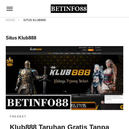
HOME
SITUS KLUB888
Situs Klub888
FREEBET
Klub888 Taruhan Gratis Tanpa