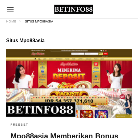
HOME
SITUS MPO88ASIA
Situs Mpo88asia
FREEBET
Mpo88asia Memberikan Bonus