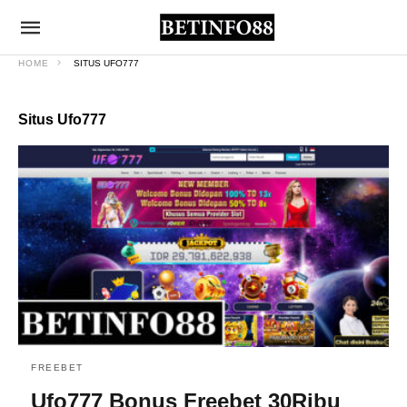
HOME
SITUS UFO777
Situs Ufo777
FREEBET
Ufo777 Bonus Freebet 30Ribu