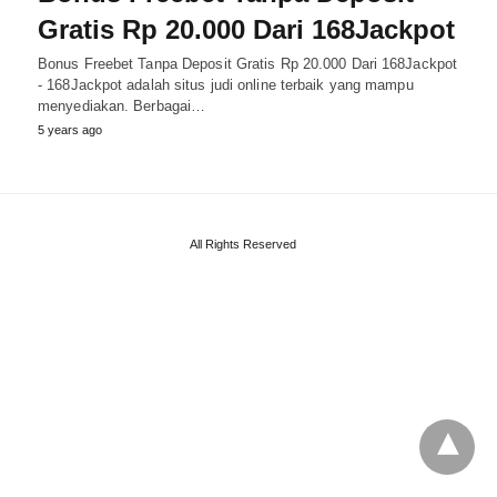
Gratis Rp 20.000 Dari 168Jackpot
Bonus Freebet Tanpa Deposit Gratis Rp 20.000 Dari 168Jackpot
- 168Jackpot adalah situs judi online terbaik yang mampu
menyediakan. Berbagai…
5 years ago
All Rights Reserved