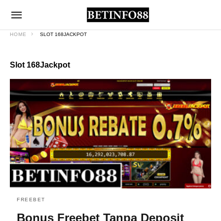
HOME
SLOT 168JACKPOT
Slot 168Jackpot
FREEBET
Bonus Freebet Tanpa Deposit