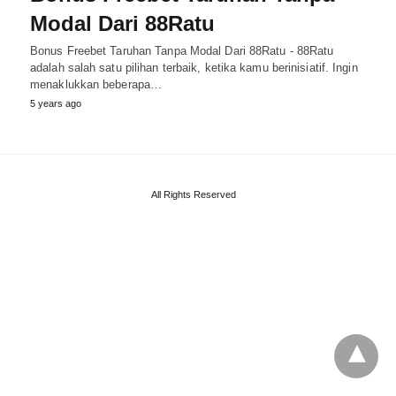
Modal Dari 88Ratu
Bonus Freebet Taruhan Tanpa Modal Dari 88Ratu - 88Ratu
adalah salah satu pilihan terbaik, ketika kamu berinisiatif. Ingin
menaklukkan beberapa…
5 years ago
All Rights Reserved