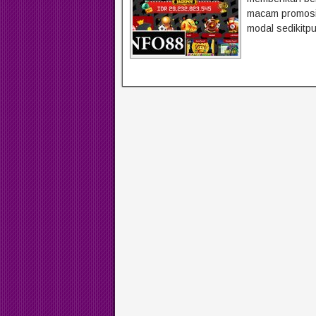
macam promosi 
modal sedikitpu