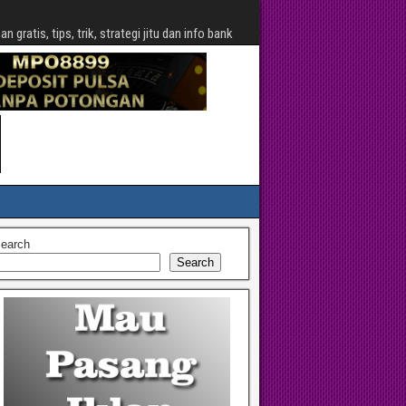
gratis, tips, trik, strategi jitu dan info bank
earch
Search