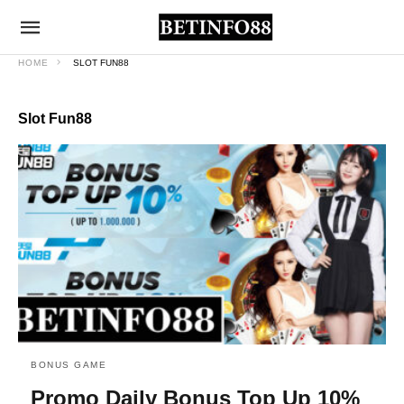
HOME
SLOT FUN88
Slot Fun88
BONUS GAME
Promo Daily Bonus Top Up 10%