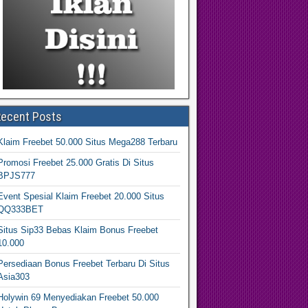
ecent Posts
Klaim Freebet 50.000 Situs Mega288 Terbaru
Promosi Freebet 25.000 Gratis Di Situs
BPJS777
Event Spesial Klaim Freebet 20.000 Situs
QQ333BET
Situs Sip33 Bebas Klaim Bonus Freebet
10.000
Persediaan Bonus Freebet Terbaru Di Situs
Asia303
Holywin 69 Menyediakan Freebet 50.000