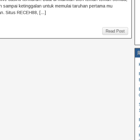
 sampai ketinggalan untuk memulai taruhan pertama mu
n. Situs RECEH88, […]
Read Post
R