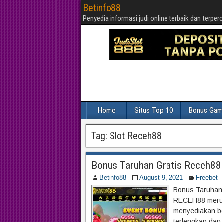
Betinfo88
Penyedia informasi judi online terbaik dan terperca
Home
Situs Top 10
Bonus Ga
Tag:
Slot Receh88
Bonus Taruhan Gratis Receh88
Betinfo88
August 9, 2021
Freebet
Bonus Taruhan 
RECEH88 merupa
menyediakan be
terlengkap dan