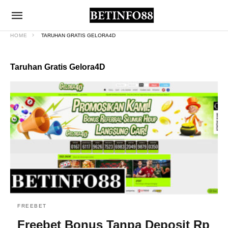
HOME
TARUHAN GRATIS GELORA4D
Taruhan Gratis Gelora4D
FREEBET
Freebet Bonus Tanpa Deposit Rp