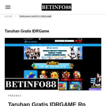
HOME
TARUHAN GRATIS IDRGAME
Taruhan Gratis IDRGame
FREEBET
Taruhan Gratis IDRGAME Rp