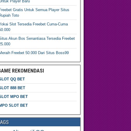
Untuk Player Baru
Freebet Gratis Untuk Semua Player Situs
Rupiah Toto
Yokai Slot Tersedia Freebet Cuma-Cuma
50.000
Situs Akun Bos Senantiasa Tersedia Freebet
25.000
Meraih Freebet 50.000 Dari Situs Boss99
GAME REKOMENDASI
SLOT QQ BET
SLOT 888 BET
SLOT MPO BET
MPO SLOT BET
TAGS