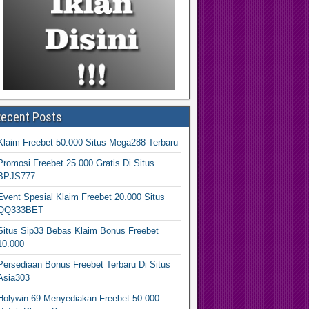
ecent Posts
Klaim Freebet 50.000 Situs Mega288 Terbaru
Promosi Freebet 25.000 Gratis Di Situs
BPJS777
Event Spesial Klaim Freebet 20.000 Situs
QQ333BET
Situs Sip33 Bebas Klaim Bonus Freebet
10.000
Persediaan Bonus Freebet Terbaru Di Situs
Asia303
Holywin 69 Menyediakan Freebet 50.000