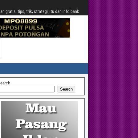
gratis, tips, trik, strategi jitu dan info bank
earch
Search