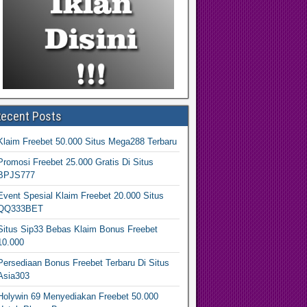
ecent Posts
Klaim Freebet 50.000 Situs Mega288 Terbaru
Promosi Freebet 25.000 Gratis Di Situs
BPJS777
Event Spesial Klaim Freebet 20.000 Situs
QQ333BET
Situs Sip33 Bebas Klaim Bonus Freebet
10.000
Persediaan Bonus Freebet Terbaru Di Situs
Asia303
Holywin 69 Menyediakan Freebet 50.000