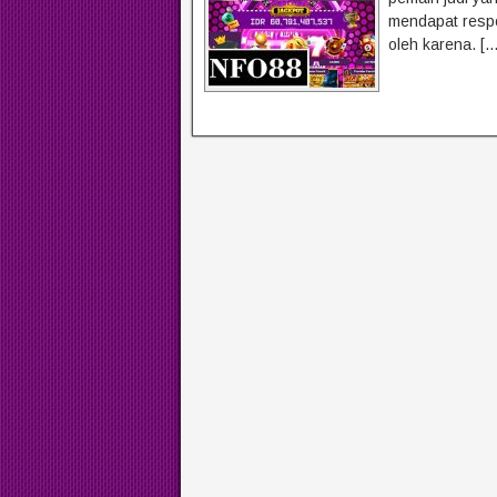
mendapat respo
oleh karena. […