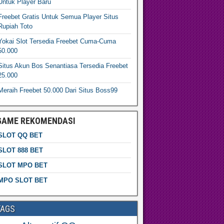
Untuk Player Baru
Freebet Gratis Untuk Semua Player Situs
Rupiah Toto
Yokai Slot Tersedia Freebet Cuma-Cuma
50.000
Situs Akun Bos Senantiasa Tersedia Freebet
25.000
Meraih Freebet 50.000 Dari Situs Boss99
GAME REKOMENDASI
SLOT QQ BET
SLOT 888 BET
SLOT MPO BET
MPO SLOT BET
TAGS