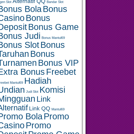
Alternatif QQ
gen Slot
Bandar Slot
Bonus Bola
Bonus
Casino
Bonus
Deposit
Bonus Game
Bonus Judi
Bonus Mantul69
Bonus Slot
Bonus
Taruhan
Bonus
Turnamen
Bonus VIP
Freebet
Extra Bonus
Hadiah
reebet Mantul69
Undian
Komisi
Judi Slot
Mingguan
Link
Alternatif
Link QQ
Mantul69
Promo Bola
Promo
Promo
Casino