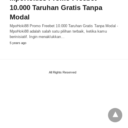
10.000 Taruhan Gratis Tanpa
Modal
MpoHoki88 Promo Freebet 10.000 Taruhan Gratis Tanpa Modal -
MpoHoki88 adalah salah satu pilihan terbaik, ketika kamu
berinisiatif. Ingin menaklukkan…
5 years ago
All Rights Reserved