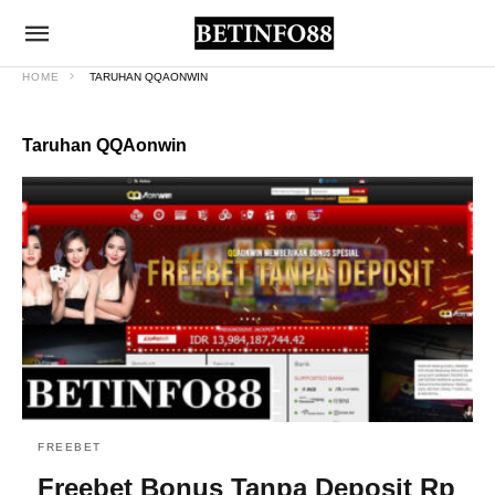
HOME
TARUHAN QQAONWIN
Taruhan QQAonwin
FREEBET
Freebet Bonus Tanpa Deposit Rp