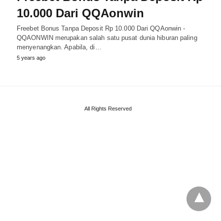
10.000 Dari QQAonwin
Freebet Bonus Tanpa Deposit Rp 10.000 Dari QQAonwin -
QQAONWIN merupakan salah satu pusat dunia hiburan paling
menyenangkan. Apabila, di…
5 years ago
All Rights Reserved