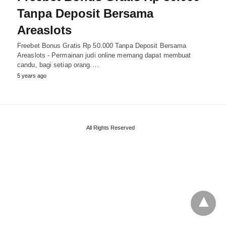
Tanpa Deposit Bersama
Areaslots
Freebet Bonus Gratis Rp 50.000 Tanpa Deposit Bersama
Areaslots - Permainan judi online memang dapat membuat
candu, bagi setiap orang.…
5 years ago
All Rights Reserved