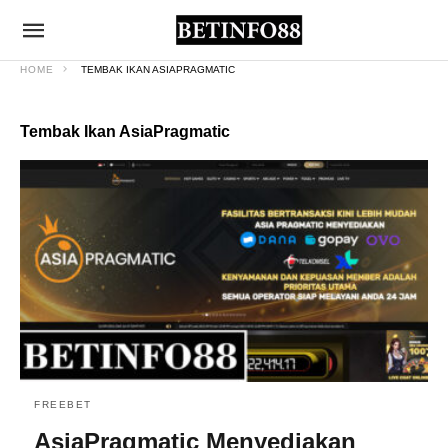
HOME
TEMBAK IKAN ASIAPRAGMATIC
Tembak Ikan AsiaPragmatic
FREEBET
AsiaPragmatic Menyediakan