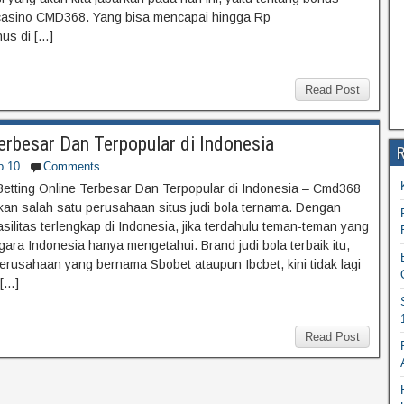
casino CMD368. Yang bisa mencapai hingga Rp
us di […]
Read Post
erbesar Dan Terpopular di Indonesia
R
p 10
Comments
etting Online Terbesar Dan Terpopular di Indonesia – Cmd368
an salah satu perusahaan situs judi bola ternama. Dengan
asilitas terlengkap di Indonesia, jika terdahulu teman-teman yang
gara Indonesia hanya mengetahui. Brand judi bola terbaik itu,
erusahaan yang bernama Sbobet ataupun Ibcbet, kini tidak lagi
 […]
Read Post