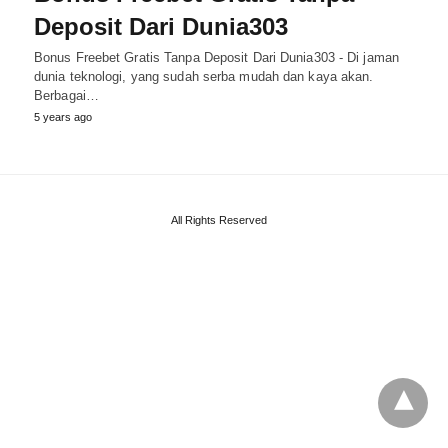
Deposit Dari Dunia303
Bonus Freebet Gratis Tanpa Deposit Dari Dunia303 - Di jaman
dunia teknologi, yang sudah serba mudah dan kaya akan.
Berbagai…
5 years ago
All Rights Reserved