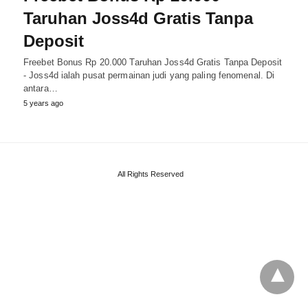
Taruhan Joss4d Gratis Tanpa
Deposit
Freebet Bonus Rp 20.000 Taruhan Joss4d Gratis Tanpa Deposit
- Joss4d ialah pusat permainan judi yang paling fenomenal. Di
antara…
5 years ago
All Rights Reserved