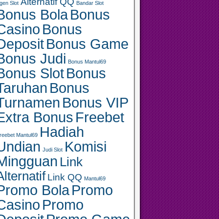
Alternatif QQ
gen Slot
Bandar Slot
Bonus Bola
Bonus
Casino
Bonus
Deposit
Bonus Game
Bonus Judi
Bonus Mantul69
Bonus Slot
Bonus
Taruhan
Bonus
Turnamen
Bonus VIP
Freebet
Extra Bonus
Hadiah
reebet Mantul69
Undian
Komisi
Judi Slot
Mingguan
Link
Alternatif
Link QQ
Mantul69
Promo Bola
Promo
Promo
Casino