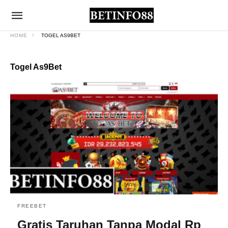
HOME
TOGEL AS9BET
Togel As9Bet
FREEBET
Gratis Taruhan Tanpa Modal Rp