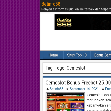
Betinfo88
Penyedia informasi judi online terbaik dan terperca
Home
Situs Top 10
Bonus Ga
Tag:
Togel Cemeslot
Cemeslot Bonus Freebet 25.00
Betinfo88
September 14, 2021
Fre
Cemeslot Bonus
merupakan sala
kebanyakan situ
sebagai salah s