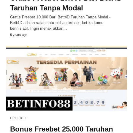
Taruhan Tanpa Modal
Gratis Freebet 10.000 Dari Bett4D Taruhan Tanpa Modal -
Bett4D adalah salah satu pilihan terbaik, ketika kamu
berinisiatif. Ingin menaklukkan…
5 years ago
FREEBET
Bonus Freebet 25.000 Taruhan