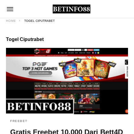
HOME
TOGEL CIPUTRABET
Togel Ciputrabet
FREEBET
Gratis Freebet 10.000 Dari Bett4D