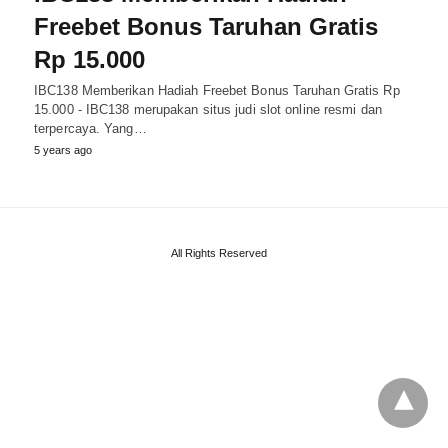
Freebet Bonus Taruhan Gratis
Rp 15.000
IBC138 Memberikan Hadiah Freebet Bonus Taruhan Gratis Rp
15.000 - IBC138 merupakan situs judi slot online resmi dan
terpercaya. Yang…
5 years ago
All Rights Reserved