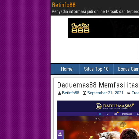
Betinfo88
Penyedia informasi judi online terbaik dan terperca
Home
Situs Top 10
Bonus Ga
Daduemas88 Memfasilitasi
Betinfo88
September 21, 2021
Fre