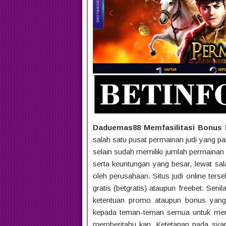
Daduemas88 Memfasilitasi Bonus 
salah satu pusat permainan judi yang pal
selain sudah memiliki jumlah permainan 
serta keuntungan yang besar, lewat sa
oleh perusahaan. Situs judi online terse
gratis (betgratis) ataupun freebet. Se
ketentuan promo ataupun bonus yang 
kepada teman-teman semua untuk mengi
memberitahu kan. Ketetapan pada syara