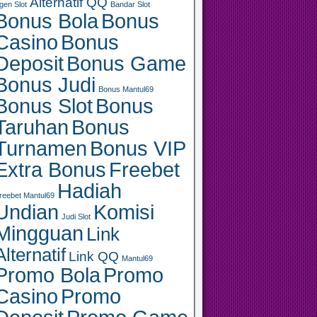
Alternatif QQ
gen Slot
Bandar Slot
Bonus Bola
Bonus
Casino
Bonus
Deposit
Bonus Game
Bonus Judi
Bonus Mantul69
Bonus Slot
Bonus
Taruhan
Bonus
Turnamen
Bonus VIP
Freebet
Extra Bonus
Hadiah
reebet Mantul69
Undian
Komisi
Judi Slot
Mingguan
Link
Alternatif
Link QQ
Mantul69
Promo Bola
Promo
Promo
Casino