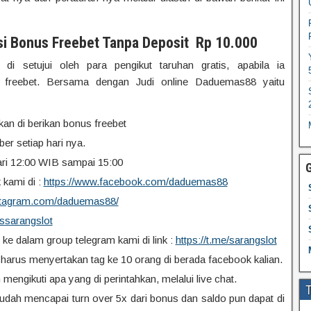
i Bonus Freebet Tanpa Deposit Rp 10.000
i setujui oleh para pengikut taruhan gratis, apabila ia
 freebet. Bersama dengan Judi online Daduemas88 yaitu
an di berikan bonus freebet
er setiap hari nya.
ari 12:00 WIB sampai 15:00
 kami di :
https://www.facebook.com/daduemas88
nstagram.com/daduemas88/
bssarangslot
ke dalam group telegram kami di link :
https://t.me/sarangslot
arus menyertakan tag ke 10 orang di berada facebook kalian.
 mengikuti apa yang di perintahkan, melalui live chat.
sudah mencapai turn over 5x dari bonus dan saldo pun dapat di