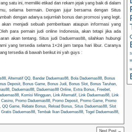
ng satu ini, memiliki etikad dan rekam jejak yang baik di dalam
mu, selama bermain. Dengan jujur bersama dengan Situs
tambah dengan adanya sejumlah bonus dan promosi yang legit.
i akan menjadi sebuah pemberitaan ataupun informasi yang
leh para pemain judi online Indonesia, akan tetapi jika ada
an akan tentang. Situs judi Daduemas88, silahkan hubungi
ami yang tersedia selama 1×24 jam tanpa hari libur. Caranya
ang tersedia di bawah berikut ini yah guys :
S
M
M
as88
,
Alternatif QQ
,
Bandar Daduemas88
,
Bola Daduemas88
,
Bonus
nus Deposit
,
Bonus Game
,
Bonus Judi
,
Bonus Slot
,
Bonus Taruhan
,
mas88
,
Daduemas88
,
Daduemas88 Online
,
Extra Bonus
,
Freebet
,
Daduemas88
,
Komisi Mingguan
,
Link Alternatif
,
Link Daduemas88
,
Link
 Casino
,
Promo Daduemas88
,
Promo Deposit
,
Promo Game
,
Promo
,
QQ Game
,
Rebate Bonus
,
Reload Bonus
,
Situs Daduemas88
,
Slot
 Gratis Daduemas88
,
Tembak Ikan Daduemas88
,
Togel Daduemas88
,
Next Post →