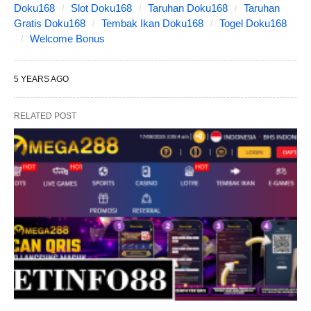
Doku168
Slot Doku168
Taruhan Doku168
Taruhan
Gratis Doku168
Tembak Ikan Doku168
Togel Doku168
Welcome Bonus
5 YEARS AGO
RELATED POST