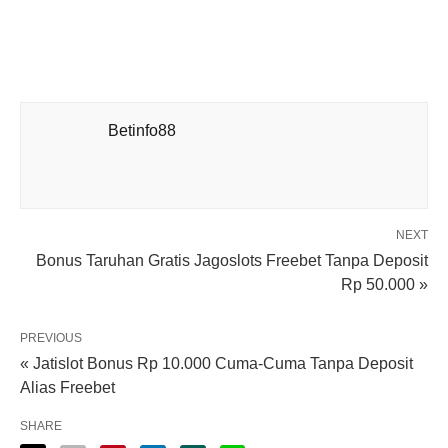
Betinfo88
NEXT
Bonus Taruhan Gratis Jagoslots Freebet Tanpa Deposit
Rp 50.000 »
PREVIOUS
« Jatislot Bonus Rp 10.000 Cuma-Cuma Tanpa Deposit
Alias Freebet
SHARE