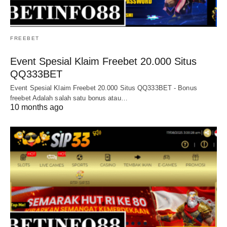
FREEBET
Event Spesial Klaim Freebet 20.000 Situs
QQ333BET
Event Spesial Klaim Freebet 20.000 Situs QQ333BET - Bonus
freebet Adalah salah satu bonus atau…
10 months ago