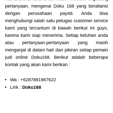
pertanyaan, mengenai Doku 168 yang beraliansi
dengan perusahaan pay4d. Anda bisa
menghubungi salah satu petugas customer service
kami yang tercantum di bawah berikut ini guys,
karena kami siap menerima. Setiap keluhan anda
atau pertanyaan-pertanyaan yang masih
menganjal di dalam hati dan pikiran setiap pemain
judi online Doku168. Berikut adalah beberapa
kontak yang akan kami berikan :
Wa : +6287881967622
Link :
Doku168