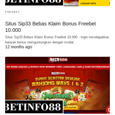
FREEBET
Situs Sip33 Bebas Klaim Bonus Freebet
10.000
Situs Sip33 Bebas Klaim Bonus Freebet 10.000 - Ingin mendapatkan
banyak bonus menguntungkan dengan modal…
12 months ago