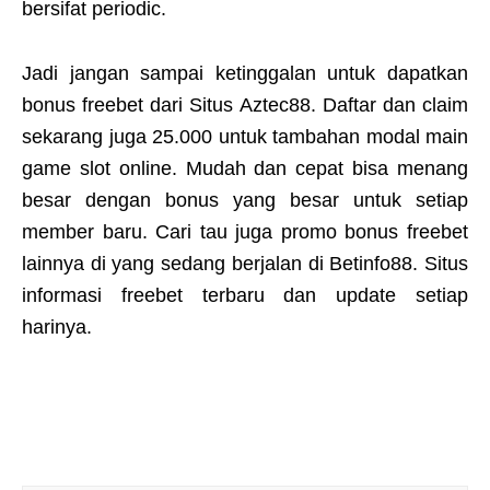
bersifat periodic.
Jadi jangan sampai ketinggalan untuk dapatkan
bonus freebet dari Situs Aztec88. Daftar dan claim
sekarang juga 25.000 untuk tambahan modal main
game slot online. Mudah dan cepat bisa menang
besar dengan bonus yang besar untuk setiap
member baru. Cari tau juga promo bonus freebet
lainnya di yang sedang berjalan di Betinfo88. Situs
informasi freebet terbaru dan update setiap
harinya.