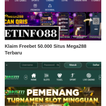
Klaim Freebet 50.000 Situs Mega288
Terbaru