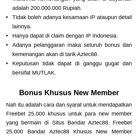
adalah 200.000.000 Rupiah.
TIdak boleh adanya kesamaan IP ataupun detail
lainnya.
Hanya dapat di claim dengan IP Indonesia.
Adanya pelanggaran maka seluruh bonus dan
kemenangan akan di tarik Aztec88.
Keputusan tidak dapat di ganggu gugat dan
bersifat MUTLAK.
Bonus Khusus New Member
Nah itu adalah cara dan syarat untuk mendapatkan
Freebet 25.000 khusus untuk para new member
yang bermain di Situs Bandar Aztec88. Freebet
25.000 Bandar Aztec88 Khusus New Member