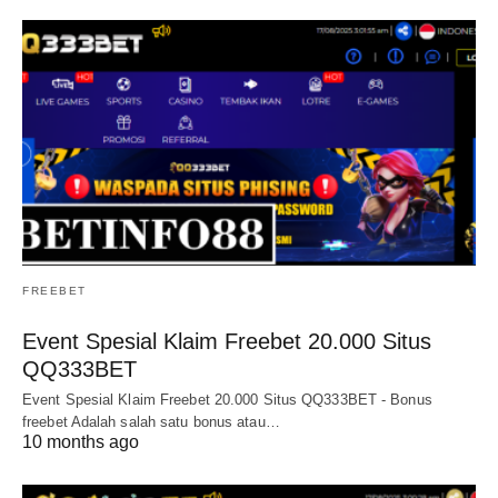
FREEBET
Event Spesial Klaim Freebet 20.000 Situs
QQ333BET
Event Spesial Klaim Freebet 20.000 Situs QQ333BET - Bonus
freebet Adalah salah satu bonus atau…
10 months ago