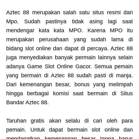
Aztec 88 merupakan salah satu situs resmi dari
Mpo. Sudah pastinya tidak asing lagi saat
mendengar kata kata MPO. Karena MPO itu
merupakan perusahaan yang sudah lama di
bidang slot online dan dapat di percaya. Aztec 88
juga menyediakan banyak permain lainnya selain
adanya Game Slot Online Gacor. Semua pemain
yang bermain di Aztec 88 sudah pasti di manja.
Dari kemenangan besar, bonus yang melimpah
hingga berbagai komisi saat bermain di Situs
Bandar Aztec 88.
Taruhan gratis akan selalu di cari oleh para
pemain. Untuk dapat bermain slot online dan
mendapatkan kemenangan besar tanpa harus