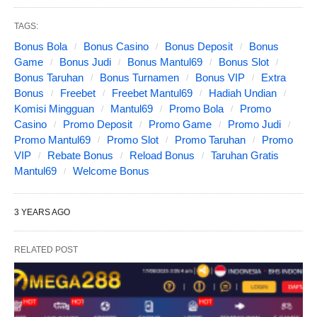
TAGS:
Bonus Bola
Bonus Casino
Bonus Deposit
Bonus
Game
Bonus Judi
Bonus Mantul69
Bonus Slot
Bonus Taruhan
Bonus Turnamen
Bonus VIP
Extra
Bonus
Freebet
Freebet Mantul69
Hadiah Undian
Komisi Mingguan
Mantul69
Promo Bola
Promo
Casino
Promo Deposit
Promo Game
Promo Judi
Promo Mantul69
Promo Slot
Promo Taruhan
Promo
VIP
Rebate Bonus
Reload Bonus
Taruhan Gratis
Mantul69
Welcome Bonus
3 YEARS AGO
RELATED POST