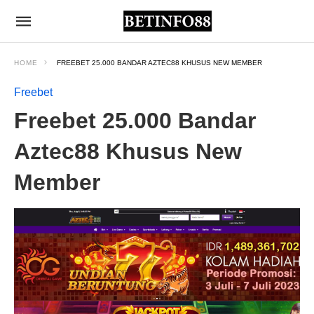
HOME
FREEBET 25.000 BANDAR AZTEC88 KHUSUS NEW MEMBER
Freebet
Freebet 25.000 Bandar
Aztec88 Khusus New
Member