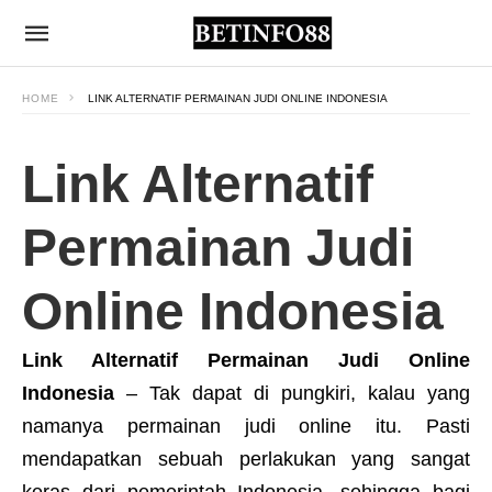
HOME
LINK ALTERNATIF PERMAINAN JUDI ONLINE INDONESIA
Link Alternatif
Permainan Judi
Online Indonesia
Link Alternatif Permainan Judi Online
Indonesia
– Tak dapat di pungkiri, kalau yang
namanya permainan judi online itu. Pasti
mendapatkan sebuah perlakukan yang sangat