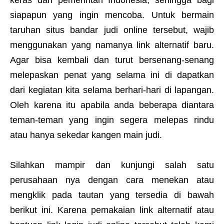
keras dari pemerintah Indonesia, sehingga bagi
siapapun yang ingin mencoba. Untuk bermain
taruhan situs bandar judi online tersebut, wajib
menggunakan yang namanya link alternatif baru.
Agar bisa kembali dan turut bersenang-senang
melepaskan penat yang selama ini di dapatkan
dari kegiatan kita selama berhari-hari di lapangan.
Oleh karena itu apabila anda beberapa diantara
teman-teman yang ingin segera melepas rindu
atau hanya sekedar kangen main judi.
Silahkan mampir dan kunjungi salah satu
perusahaan nya dengan cara menekan atau
mengklik pada tautan yang tersedia di bawah
berikut ini. Karena pemakaian link alternatif atau