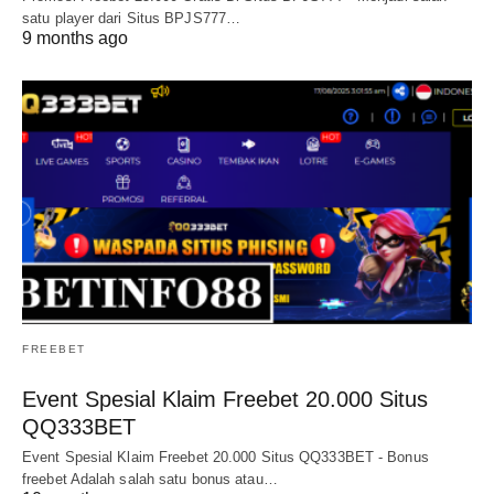
satu player dari Situs BPJS777…
9 months ago
FREEBET
Event Spesial Klaim Freebet 20.000 Situs
QQ333BET
Event Spesial Klaim Freebet 20.000 Situs QQ333BET - Bonus
freebet Adalah salah satu bonus atau…