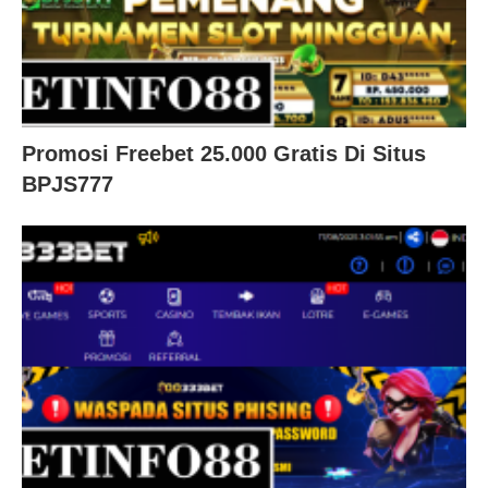
Promosi Freebet 25.000 Gratis Di Situs
BPJS777