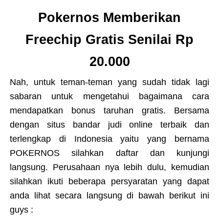
Pokernos Memberikan
Freechip Gratis Senilai Rp
20.000
Nah, untuk teman-teman yang sudah tidak lagi
sabaran untuk mengetahui bagaimana cara
mendapatkan bonus taruhan gratis. Bersama
dengan situs bandar judi online terbaik dan
terlengkap di Indonesia yaitu yang bernama
POKERNOS silahkan daftar dan kunjungi
langsung. Perusahaan nya lebih dulu, kemudian
silahkan ikuti beberapa persyaratan yang dapat
anda lihat secara langsung di bawah berikut ini
guys :