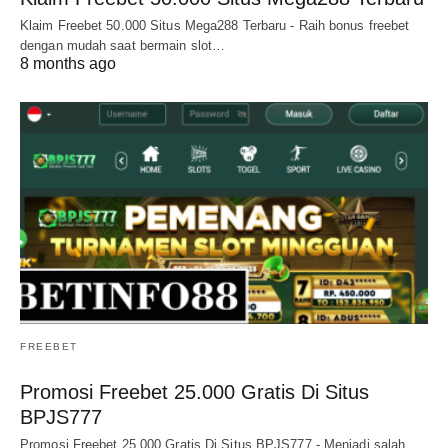
Klaim Freebet 50.000 Situs Mega288 Terbaru - Raih bonus freebet
dengan mudah saat bermain slot…
8 months ago
FREEBET
Promosi Freebet 25.000 Gratis Di Situs
BPJS777
Promosi Freebet 25.000 Gratis Di Situs BPJS777 - Menjadi salah