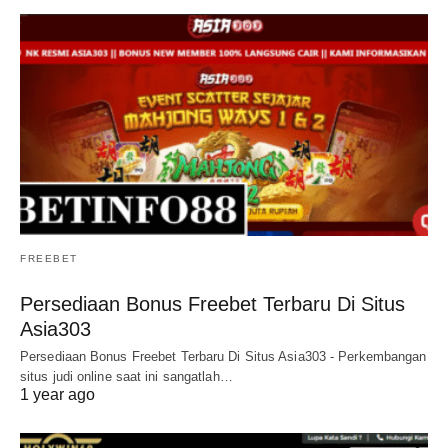
FREEBET
Persediaan Bonus Freebet Terbaru Di Situs
Asia303
Persediaan Bonus Freebet Terbaru Di Situs Asia303 - Perkembangan
situs judi online saat ini sangatlah…
1 year ago