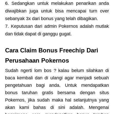
Sedangkan untuk melakukan penarikan anda
diwajibkan juga untuk bisa mencapai turn over
sebanyak 3x dari bonus yang telah dibagikan.
Keputusan dari admin Pokernos adalah mutlak
dan tidak dapat di ganggu gugat.
Cara Claim Bonus Freechip Dari
Perusahaan Pokernos
Sudah ngerti lom bos ? kalau belum silahkan di
baca kembali dan di ulangi agar menjadi sebuah
pengetahuan bagi anda. Untuk mendapatkan
bonus taruhan gratis bersama dengan situs
Pokernos, jika sudah maka hal selanjutnya yang
akan kami bahas di sini adalah. Mengenai