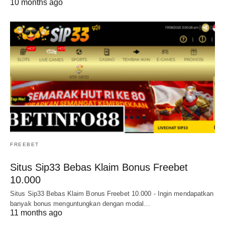
10 months ago
FREEBET
Situs Sip33 Bebas Klaim Bonus Freebet
10.000
Situs Sip33 Bebas Klaim Bonus Freebet 10.000 - Ingin mendapatkan
banyak bonus menguntungkan dengan modal…
11 months ago