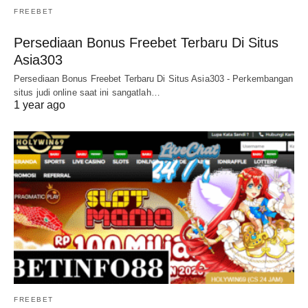
FREEBET
Persediaan Bonus Freebet Terbaru Di Situs
Asia303
Persediaan Bonus Freebet Terbaru Di Situs Asia303 - Perkembangan
situs judi online saat ini sangatlah…
1 year ago
FREEBET