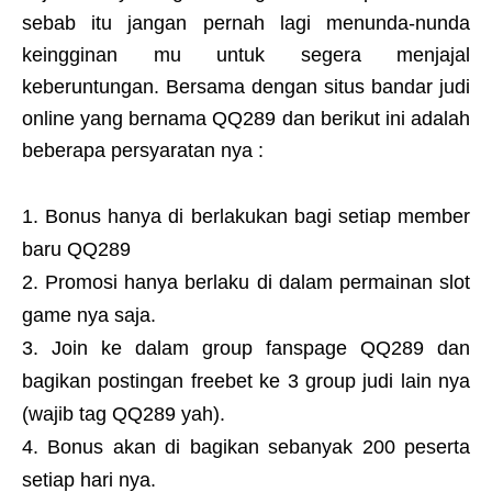
sebab itu jangan pernah lagi menunda-nunda
keingginan mu untuk segera menjajal
keberuntungan. Bersama dengan situs bandar judi
online yang bernama QQ289 dan berikut ini adalah
beberapa persyaratan nya :
Bonus hanya di berlakukan bagi setiap member
baru QQ289
Promosi hanya berlaku di dalam permainan slot
game nya saja.
Join ke dalam group fanspage QQ289 dan
bagikan postingan freebet ke 3 group judi lain nya
(wajib tag QQ289 yah).
Bonus akan di bagikan sebanyak 200 peserta
setiap hari nya.