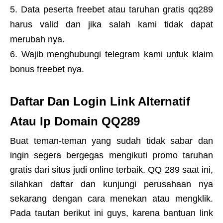
Data peserta freebet atau taruhan gratis qq289
harus valid dan jika salah kami tidak dapat
merubah nya.
Wajib menghubungi telegram kami untuk klaim
bonus freebet nya.
Daftar Dan Login Link Alternatif
Atau Ip Domain QQ289
Buat teman-teman yang sudah tidak sabar dan
ingin segera bergegas mengikuti promo taruhan
gratis dari situs judi online terbaik. QQ 289 saat ini,
silahkan daftar dan kunjungi perusahaan nya
sekarang dengan cara menekan atau mengklik.
Pada tautan berikut ini guys, karena bantuan link