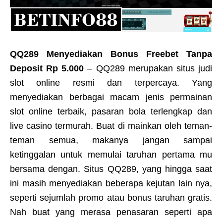
QQ289 Menyediakan Bonus Freebet Tanpa
Deposit Rp 5.000
– QQ289 merupakan situs judi
slot online resmi dan terpercaya. Yang
menyediakan berbagai macam jenis permainan
slot online terbaik, pasaran bola terlengkap dan
live casino termurah. Buat di mainkan oleh teman-
teman semua, makanya jangan sampai
ketinggalan untuk memulai taruhan pertama mu
bersama dengan. Situs QQ289, yang hingga saat
ini masih menyediakan beberapa kejutan lain nya,
seperti sejumlah promo atau bonus taruhan gratis.
Nah buat yang merasa penasaran seperti apa