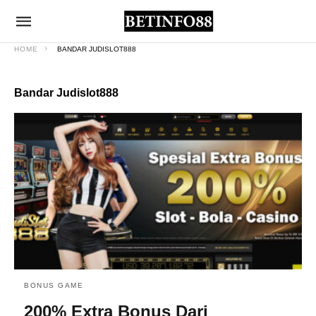
HOME
BANDAR JUDISLOT888
Bandar Judislot888
BONUS GAME
200% Extra Bonus Dari