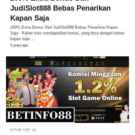
JudiSlot888 Bebas Penarikan
Kapan Saja
200% Extra Bonus Dari JudiSlot888 Bebas Penarikan Kapan
Saja - Kalian mau mendapatkan bonus, yang bisa dengan bebas
kapan saja.…
5 years ago
SITUS TOP 10