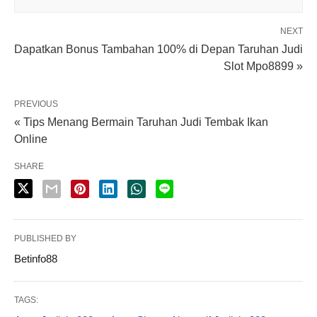
NEXT
Dapatkan Bonus Tambahan 100% di Depan Taruhan Judi
Slot Mpo8899 »
PREVIOUS
« Tips Menang Bermain Taruhan Judi Tembak Ikan
Online
SHARE
PUBLISHED BY
Betinfo88
TAGS: