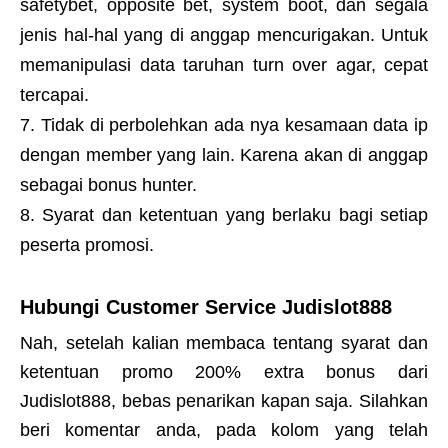
safetybet, opposite bet, system boot, dan segala
jenis hal-hal yang di anggap mencurigakan. Untuk
memanipulasi data taruhan turn over agar, cepat
tercapai.
Tidak di perbolehkan ada nya kesamaan data ip
dengan member yang lain. Karena akan di anggap
sebagai bonus hunter.
Syarat dan ketentuan yang berlaku bagi setiap
peserta promosi.
Hubungi Customer Service Judislot888
Nah, setelah kalian membaca tentang syarat dan
ketentuan promo 200% extra bonus dari
Judislot888, bebas penarikan kapan saja. Silahkan
beri komentar anda, pada kolom yang telah