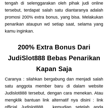
tengah di selenggarakan oleh pihak judi online
tersebut, terdapat salah satu diantaranya adalah
promosi 200% extra bonus, yang bisa. Melakukan
penarikan ataupun wd setiap saat, selama yang
kamu inginkan.
200% Extra Bonus Dari
JudiSlot888 Bebas Penarikan
Kapan Saja
Caranya : silahkan bergabung dan menjadi salah
satu anggota member baru di dalam website
Judislot888 tersebut, dengan cara menekan. Atau
mengklik bantuan link alternatif nya disini : link
official Judislot888, kemudian setelah anda