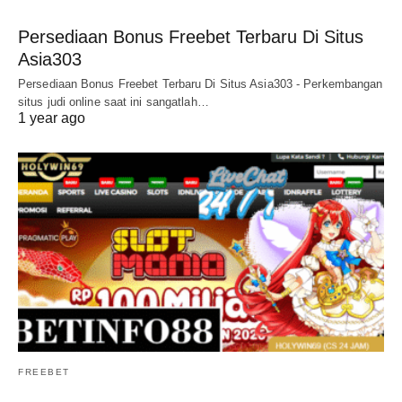
Persediaan Bonus Freebet Terbaru Di Situs
Asia303
Persediaan Bonus Freebet Terbaru Di Situs Asia303 - Perkembangan
situs judi online saat ini sangatlah…
1 year ago
FREEBET