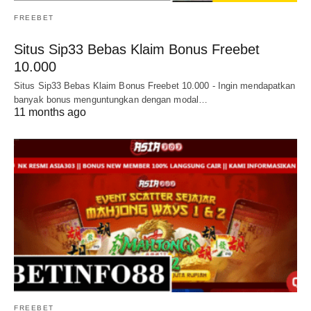
FREEBET
Situs Sip33 Bebas Klaim Bonus Freebet
10.000
Situs Sip33 Bebas Klaim Bonus Freebet 10.000 - Ingin mendapatkan
banyak bonus menguntungkan dengan modal…
11 months ago
FREEBET