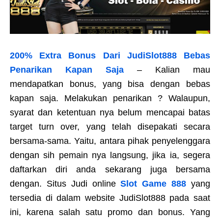
200% Extra Bonus Dari JudiSlot888 Bebas
Penarikan Kapan Saja
– Kalian mau
mendapatkan bonus, yang bisa dengan bebas
kapan saja. Melakukan penarikan ? Walaupun,
syarat dan ketentuan nya belum mencapai batas
target turn over, yang telah disepakati secara
bersama-sama. Yaitu, antara pihak penyelenggara
dengan sih pemain nya langsung, jika ia, segera
daftarkan diri anda sekarang juga bersama
dengan. Situs Judi online
Slot Game 888
yang
tersedia di dalam website JudiSlot888 pada saat
ini, karena salah satu promo dan bonus. Yang