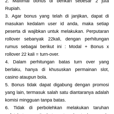
Maximal bonus di berikan sebesar 2 juta
Rupiah.
Agar bonus yang telah di janjikan, dapat di
masukan kedalam user id anda, maka setiap
peserta di wajibkan untuk melakukan. Perputaran
rollover sebanyak 22kali, dengan perhitungan
rumus sebagai berikut ini : Modal + Bonus x
rollover 22 kali = turn-over.
Dalam perhitungan batas turn over yang
berlaku, hanya di khususkan permainan slot,
casino ataupun bola.
Bonus tidak dapat digabung dengan promosi
yang lain, termasuk salah satu diantaranya adalah
komisi mingguan tanpa batas.
Tidak di perbolehkan melakukan taruhan