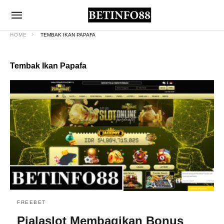
HOME
TEMBAK IKAN PAPAFA
Tembak Ikan Papafa
FREEBET
Pialaslot Membagikan Bonus