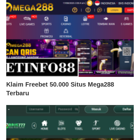
Klaim Freebet 50.000 Situs Mega288
Terbaru