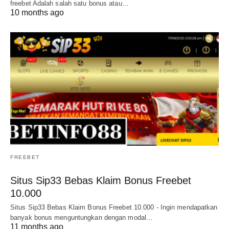
freebet Adalah salah satu bonus atau…
10 months ago
FREEBET
Situs Sip33 Bebas Klaim Bonus Freebet
10.000
Situs Sip33 Bebas Klaim Bonus Freebet 10.000 - Ingin mendapatkan
banyak bonus menguntungkan dengan modal…
11 months ago