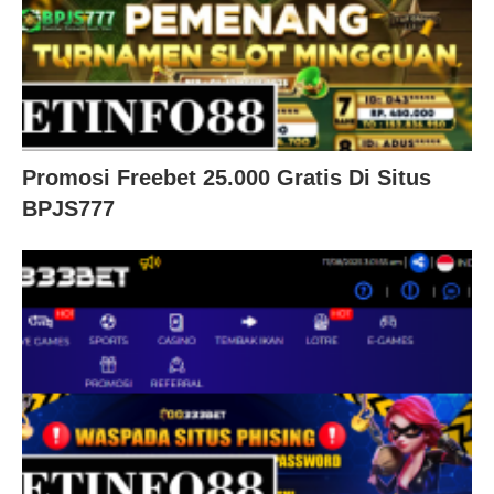
Promosi Freebet 25.000 Gratis Di Situs
BPJS777