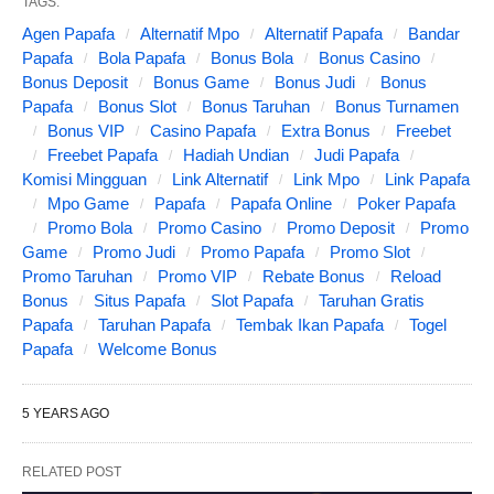
TAGS:
Agen Papafa
Alternatif Mpo
Alternatif Papafa
Bandar
Papafa
Bola Papafa
Bonus Bola
Bonus Casino
Bonus Deposit
Bonus Game
Bonus Judi
Bonus
Papafa
Bonus Slot
Bonus Taruhan
Bonus Turnamen
Bonus VIP
Casino Papafa
Extra Bonus
Freebet
Freebet Papafa
Hadiah Undian
Judi Papafa
Komisi Mingguan
Link Alternatif
Link Mpo
Link Papafa
Mpo Game
Papafa
Papafa Online
Poker Papafa
Promo Bola
Promo Casino
Promo Deposit
Promo
Game
Promo Judi
Promo Papafa
Promo Slot
Promo Taruhan
Promo VIP
Rebate Bonus
Reload
Bonus
Situs Papafa
Slot Papafa
Taruhan Gratis
Papafa
Taruhan Papafa
Tembak Ikan Papafa
Togel
Papafa
Welcome Bonus
5 YEARS AGO
RELATED POST