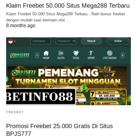
Klaim Freebet 50.000 Situs Mega288 Terbaru
Klaim Freebet 50.000 Situs Mega288 Terbaru - Raih bonus freebet
dengan mudah saat bermain slot…
8 months ago
FREEBET
Promosi Freebet 25.000 Gratis Di Situs
BPJS777