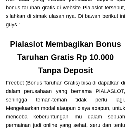
bonus taruhan gratis di website Pialaslot tersebut,
silahkan di simak ulasan nya. Di bawah berikut ini
guys :
Pialaslot Membagikan Bonus
Taruhan Gratis Rp 10.000
Tanpa Deposit
Freebet (Bonus Taruhan Gratis) bisa di dapatkan di
dalam perusahaan yang bernama PIALASLOT,
sehingga teman-teman tidak perlu lagi.
Mengeluarkan modal ataupun biaya apapun, untuk
mencoba keberuntungan mu dalam sebuah
permainan judi online yang sehat, seru dan tentu