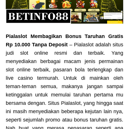
Pialaslot Membagikan Bonus Taruhan Gratis
Rp 10.000
Tanpa Deposit
– Pialaslot adalah situs
judi slot online resmi dan terbaik. Yang
menyediakan berbagai macam jenis permainan
slot online terbaik, pasaran bola terlengkap dan
live casino termurah. Untuk di mainkan oleh
teman-teman semua, makanya jangan sampai
ketinggalan untuk memulai taruhan pertama mu
bersama dengan. Situs Pialaslot, yang hingga saat
ini masih menyediakan beberapa kejutan lain nya,
seperti sejumlah promo atau bonus taruhan gratis.
Nah buat yang merasa penasaran seperti apa