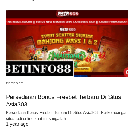
FREEBET
Persediaan Bonus Freebet Terbaru Di Situs
Asia303
Persediaan Bonus Freebet Terbaru Di Situs Asia303 - Perkembangan
situs judi online saat ini sangatlah…
1 year ago