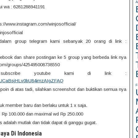
A
ui wa : 6281288941191
ps://www.instagram.com/winjosofficial/
njosofficial
alam group telegram kami sebanyak 20 orang di link :
cebook dan share postingan ke 5 group yang berbeda link nya
k.com/groups/425495008738550
ubscribe youtube kami di link :
el/UCaBsjHLv0bU84imzAIgZFAQ
F
poin di atas tadi, silahkan screenshot dan buktikan semua nya
uk member baru dan berlaku untuk 1 x saja.
lai Rp 100.000 dan maximal wd Rp 250.000
s adalah mutlak dan tidak dapat di ganggu gugat.
caya Di Indonesia