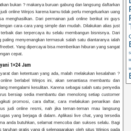
atkan bukan ? makanya buruan gabung dan langsung daftarkan
 judi online Winjos karena kamu tidak perlu mengeluarkan uang
sa menghasilkan. Dari permainan judi online berikut ini guys
 dengan cara-cara yang simple dan mudah. Dilakukan alias just
e terbaik dan terpercaya itu selalu membangun bisnisnya. Dari
 paling menyenangkan termasuk salah satu diantaranya ialah
 freebet. Yang dipercayai bisa memberikan hiburan yang sangat
S
engan cepat.
M
ayani 1×24 Jam
M
syarat dan ketentuan yang ada, malah melakukan kesalahan ?
 online berlabel Winjos ini, akan senantiasa membantu dan
ng mengalami kesulitan. Karena sebagai salah satu penyedia
 harus bersiap sedia membantu dan menolong setiap customer
gikuti promosi, cara daftar, cara melakukan penarikan dan
us judi online resmi, nah jika teman-teman mau langsung
ugas yang berjaga di dalam. Aplikasi live chat, yang tersedia
a anda butuhkan, selamat mencoba dan sukses selalu. Bagi
 taruhan gratis yang di selenggarakan oleh situs Winjos pada