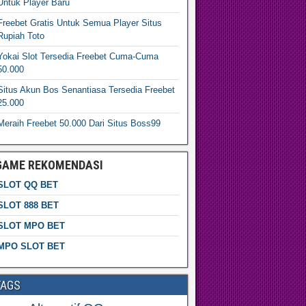
Untuk Player Baru
Freebet Gratis Untuk Semua Player Situs
Rupiah Toto
Yokai Slot Tersedia Freebet Cuma-Cuma
50.000
Situs Akun Bos Senantiasa Tersedia Freebet
25.000
Meraih Freebet 50.000 Dari Situs Boss99
GAME REKOMENDASI
SLOT QQ BET
SLOT 888 BET
SLOT MPO BET
MPO SLOT BET
TAGS